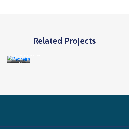
Related Projects
Natureza
,
Turismo
Pedreira
10