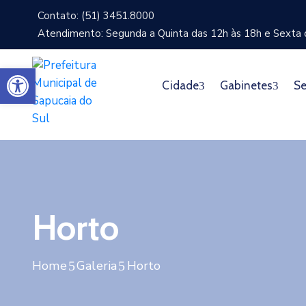
Contato: (51) 3451.8000
Atendimento: Segunda a Quinta das 12h às 18h e Sexta d
Abrir a barra de ferramentas
Cidade
Gabinetes
Se
Horto
Home
Galeria
Horto