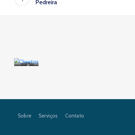
Pedreira
Natureza
,
Turismo
Cheetos
6
Sobre
Serviços
Contato