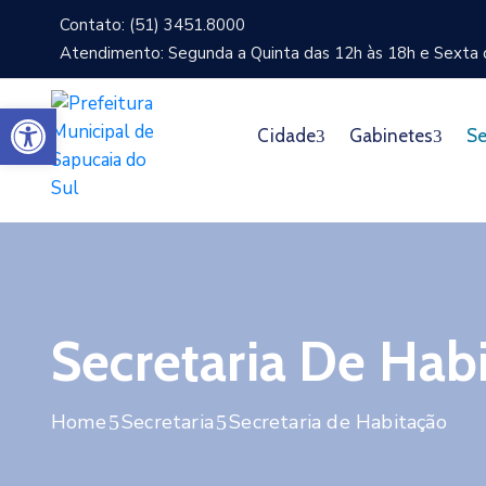
Contato: (51) 3451.8000
Atendimento: Segunda a Quinta das 12h às 18h e Sexta d
Abrir a barra de ferramentas
Cidade
Gabinetes
Se
Secretaria De Hab
Home
Secretaria
Secretaria de Habitação