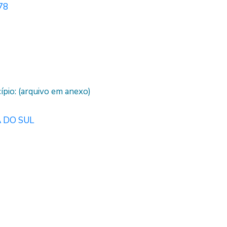
978
pio: (arquivo em anexo)
 DO SUL