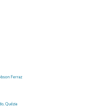
obson Ferraz
do, Quézia