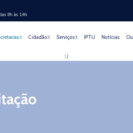
as 8h às 14h.
cretarias
Cidadão
Serviços
IPTU
Notícias
Ou
itação