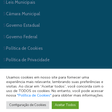
Leis Municipais
Câmara Municipal
Governo Estadual
Governo Federal
Política de Cookies
Política de Privacidade
Usamos cookies em nosso site para fornecer uma
experiência mais relevante, lembrando suas preferências e
visitas. Ao clicar em “Aceitar todos”, você concorda com o
uso de TODOS os cookies. No entanto, você pode acessar
nossa
"Política de Cookies"
para obbter mais informações.
Prefeitura Municipal de Sapucaia do Sul/RS . Todos
os Direitos Reservados.
Configuração de Cookies
Aceitar Todos