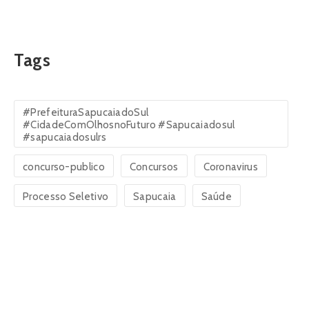
Tags
#PrefeituraSapucaiadoSul
#CidadeComOlhosnoFuturo #Sapucaiadosul
#sapucaiadosulrs
concurso-publico
Concursos
Coronavirus
Processo Seletivo
Sapucaia
Saúde