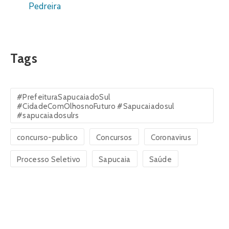
Pedreira
Tags
#PrefeituraSapucaiadoSul
#CidadeComOlhosnoFuturo #Sapucaiadosul
#sapucaiadosulrs
concurso-publico
Concursos
Coronavirus
Processo Seletivo
Sapucaia
Saúde