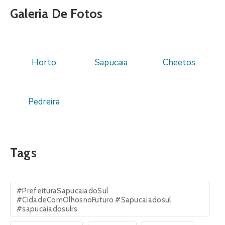
Galeria De Fotos
Horto
Sapucaia
Cheetos
Pedreira
Tags
#PrefeituraSapucaiadoSul
#CidadeComOlhosnoFuturo #Sapucaiadosul
#sapucaiadosulrs