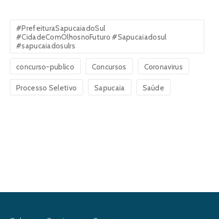
#PrefeituraSapucaiadoSul
#CidadeComOlhosnoFuturo #Sapucaiadosul
#sapucaiadosulrs
concurso-publico
Concursos
Coronavirus
Processo Seletivo
Sapucaia
Saúde