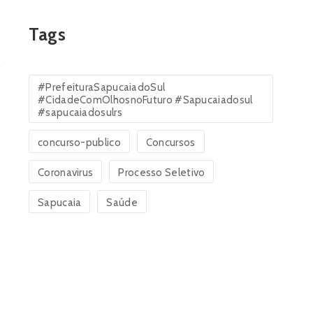
Tags
#PrefeituraSapucaiadoSul
#CidadeComOlhosnoFuturo #Sapucaiadosul
#sapucaiadosulrs
concurso-publico
Concursos
Coronavirus
Processo Seletivo
Sapucaia
Saúde