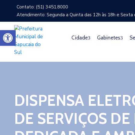
Contato: (51) 3451.8000
Atendimento: Segunda a Quinta das 12h às 18h e Sexta d
Abrir a barra de ferramentas
Cidade
Gabinetes
Se
DISPENSA ELETR
DE SERVIÇOS DE