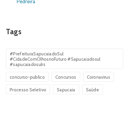
Pedreira
Tags
#PrefeituraSapucaiadoSul
#CidadeComOlhosnoFuturo #Sapucaiadosul
#sapucaiadosulrs
concurso-publico
Concursos
Coronavirus
Processo Seletivo
Sapucaia
Saúde