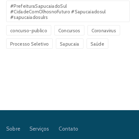
#PrefeituraSapucaiadoSul
#CidadeComOlhosnoFuturo #Sapucaiadosul
#sapucaiadosulrs
concurso-publico
Concursos
Coronavirus
Processo Seletivo
Sapucaia
Saúde
Sobre
Serviços
Contato