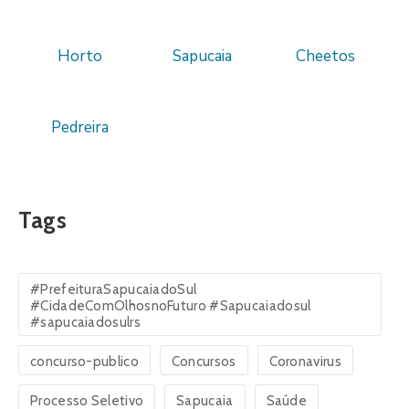
Horto
Sapucaia
Cheetos
Pedreira
Tags
#PrefeituraSapucaiadoSul
#CidadeComOlhosnoFuturo #Sapucaiadosul
#sapucaiadosulrs
concurso-publico
Concursos
Coronavirus
Processo Seletivo
Sapucaia
Saúde