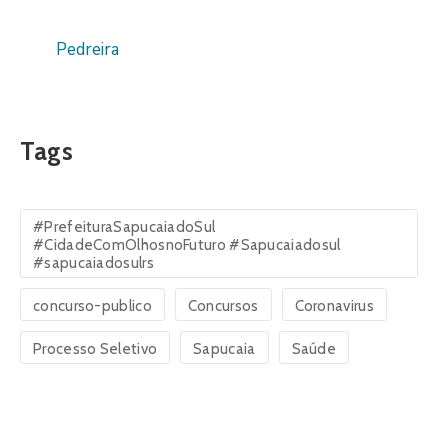
Pedreira
Tags
#PrefeituraSapucaiadoSul
#CidadeComOlhosnoFuturo #Sapucaiadosul
#sapucaiadosulrs
concurso-publico
Concursos
Coronavirus
Processo Seletivo
Sapucaia
Saúde