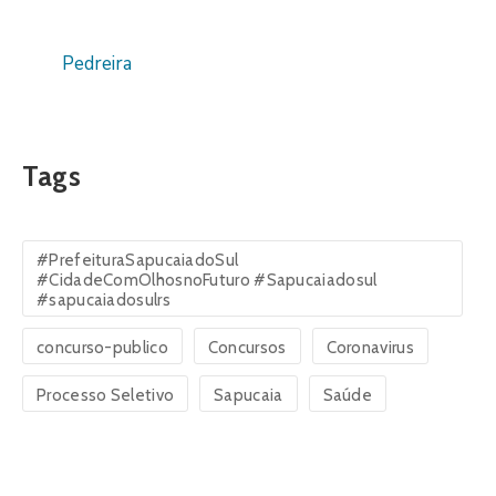
Pedreira
Tags
#PrefeituraSapucaiadoSul
#CidadeComOlhosnoFuturo #Sapucaiadosul
#sapucaiadosulrs
concurso-publico
Concursos
Coronavirus
Processo Seletivo
Sapucaia
Saúde