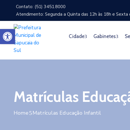
Contato: (51) 3451.8000
Atendimento: Segunda a Quinta das 12h às 18h e Sexta d
Abrir a barra de ferramentas
Cidade
Gabinetes
Se
Matrículas Educaçã
Home
Matrículas Educação Infantil