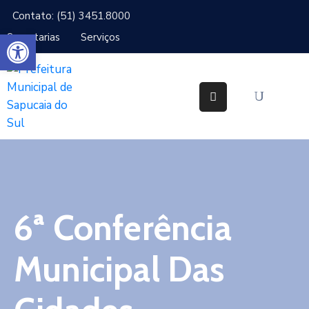
Contato: (51) 3451.8000
Abrir a barra de ferramentas
Secretarias
Serviços
Cidade
Gabinetes
Secretarias
Cidadão
Serviços
6ª Conferência
IPTU
Notícias
Municipal Das
Ouvidoria