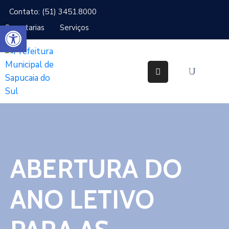
Contato: (51) 3451.8000
Abrir a barra de ferramentas
Secretarias
Serviços
Cidade
Gabinetes
Secretarias
Cidadão
Serviços
ABERTURA DO
IPTU
Notícias
ANO LETIVO
Ouvidoria