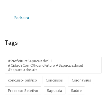
Pedreira
Tags
#PrefeituraSapucaiadoSul
#CidadeComOlhosnoFuturo #Sapucaiadosul
#sapucaiadosulrs
concurso-publico
Concursos
Coronavirus
Processo Seletivo
Sapucaia
Saúde