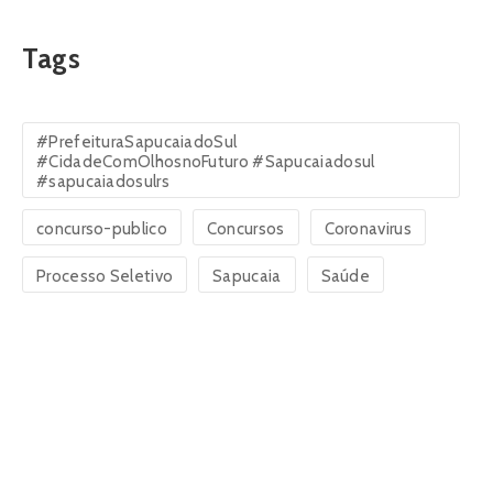
Tags
#PrefeituraSapucaiadoSul
#CidadeComOlhosnoFuturo #Sapucaiadosul
#sapucaiadosulrs
concurso-publico
Concursos
Coronavirus
Processo Seletivo
Sapucaia
Saúde