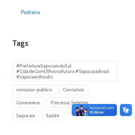
Pedreira
Tags
#PrefeituraSapucaiadoSul
#CidadeComOlhosnoFuturo #Sapucaiadosul
#sapucaiadosulrs
concurso-publico
Concursos
Coronavirus
Processo Seletivo
Sapucaia
Saúde