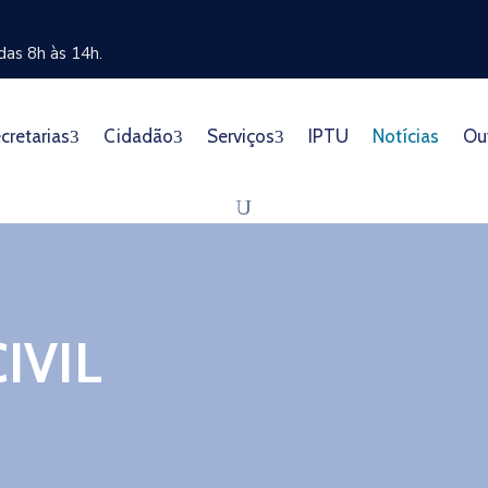
as 8h às 14h.
cretarias
Cidadão
Serviços
IPTU
Notícias
Ou
IVIL