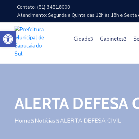
Contato: (51) 3451.8000
Atendimento: Segunda a Quinta das 12h às 18h e Sexta d
Abrir a barra de ferramentas
Cidade
Gabinetes
Se
ALERTA DEFESA C
Home
Notícias
ALERTA DEFESA CIVIL