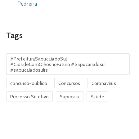
Pedreira
Tags
#PrefeituraSapucaiadoSul
#CidadeComOlhosnoFuturo #Sapucaiadosul
#sapucaiadosulrs
concurso-publico
Concursos
Coronavirus
Processo Seletivo
Sapucaia
Saúde