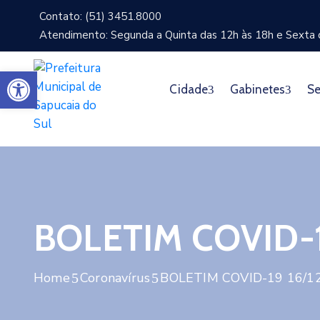
Contato: (51) 3451.8000
Atendimento: Segunda a Quinta das 12h às 18h e Sexta d
Abrir a barra de ferramentas
Cidade
Gabinetes
Se
BOLETIM COVID-19
Home
Coronavírus
BOLETIM COVID-19 16/1