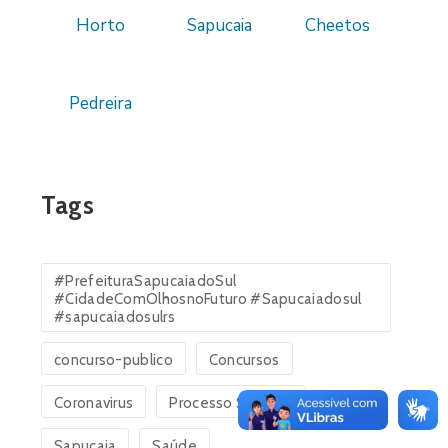
Horto
Sapucaia
Cheetos
Pedreira
Tags
#PrefeituraSapucaiadoSul
#CidadeComOlhosnoFuturo #Sapucaiadosul
#sapucaiadosulrs
concurso-publico
Concursos
Coronavirus
Processo Seletivo
Sapucaia
Saúde