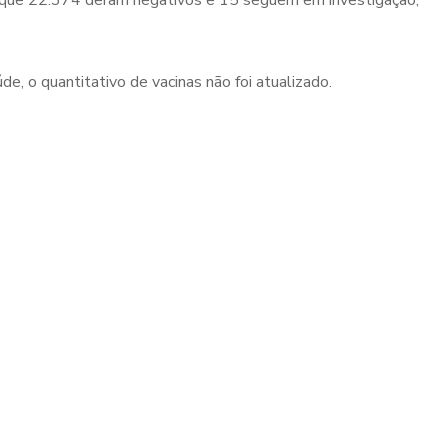
 que 22.374 deram negativos e 15 seguem em investigação,
e, o quantitativo de vacinas não foi atualizado.