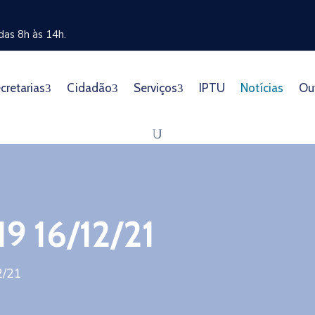
as 8h às 14h.
cretarias
Cidadão
Serviços
IPTU
Notícias
Ou
 16/12/21
2/21