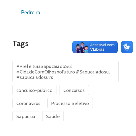
Pedreira
Tags
#PrefeituraSapucaiadoSul
#CidadeComOlhosnoFuturo #Sapucaiadosul
#sapucaiadosulrs
concurso-publico
Concursos
Coronavirus
Processo Seletivo
Sapucaia
Saúde