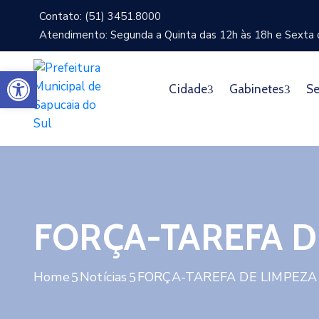
Contato: (51) 3451.8000
Atendimento: Segunda a Quinta das 12h às 18h e Sexta d
Abrir a barra de ferramentas
Cidade
Gabinetes
Se
FORÇA-TAREFA D
Home
Notícias
FORÇA-TAREFA DE LIMPEZA