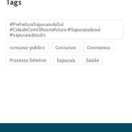
Tags
#PrefeituraSapucaiadoSul
#CidadeComOlhosnoFuturo #Sapucaiadosul
#sapucaiadosulrs
concurso-publico
Concursos
Coronavirus
Processo Seletivo
Sapucaia
Saúde