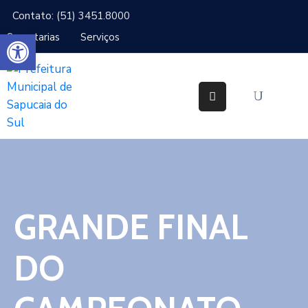
Contato: (51) 3451.8000
Abrir a barra de ferramentas
Secretarias
Serviços
Cidade
Gabinetes
Secretarias
Cidadão
Serviços
GRANDE FINAL
IPTU
Notícias
DO
Ouvidoria