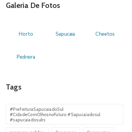
Galeria De Fotos
Horto
Sapucaia
Cheetos
Pedreira
Tags
#PrefeituraSapucaiadoSul
#CidadeComOlhosnoFuturo #Sapucaiadosul
#sapucaiadosulrs