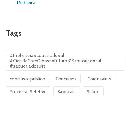
Pedreira
Tags
#PrefeituraSapucaiadoSul
#CidadeComOlhosnoFuturo #Sapucaiadosul
#sapucaiadosulrs
concurso-publico
Concursos
Coronavirus
Processo Seletivo
Sapucaia
Saúde