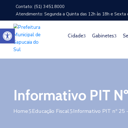
Contato: (51) 3451.8000
Atendimento: Segunda a Quinta das 12h às 18h e Sexta d
Abrir a barra de ferramentas
Cidade
Gabinetes
Se
Informativo PIT N
Home
Educação Fiscal
Informativo PIT nº 25