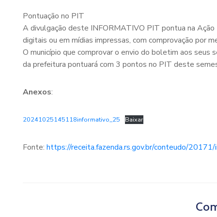
Pontuação no PIT
A divulgação deste INFORMATIVO PIT pontua na Ação 1.
digitais ou em mídias impressas, com comprovação por mei
O município que comprovar o envio do boletim aos seus se
da prefeitura pontuará com 3 pontos no PIT deste semes
Anexos
:
20241025145118informativo_25
Baixar
Fonte:
https://receita.fazenda.rs.gov.br/conteudo/201
Com