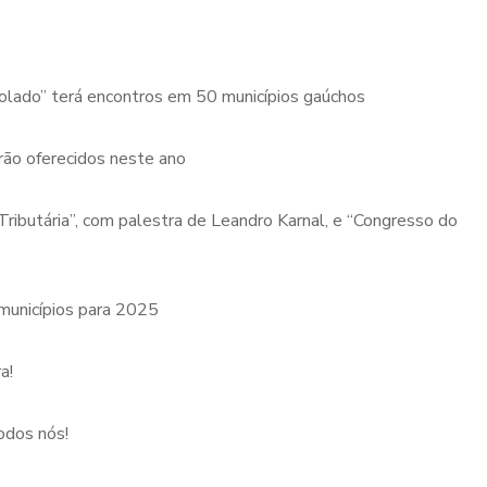
rolado” terá encontros em 50 municípios gaúchos
rão oferecidos neste ano
ibutária”, com palestra de Leandro Karnal, e “Congresso do
 municípios para 2025
a!
odos nós!