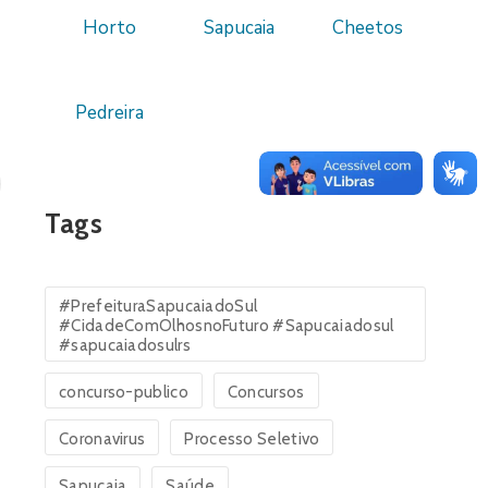
Horto
Sapucaia
Cheetos
Pedreira
Tags
#PrefeituraSapucaiadoSul
#CidadeComOlhosnoFuturo #Sapucaiadosul
#sapucaiadosulrs
concurso-publico
Concursos
Coronavirus
Processo Seletivo
Sapucaia
Saúde