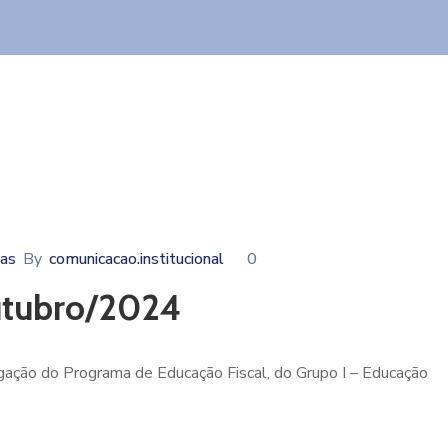
ias
By
comunicacao.institucional
0
Outubro/2024
gação do Programa de Educação Fiscal, do Grupo I – Educação