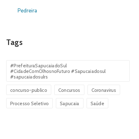
Pedreira
Tags
#PrefeituraSapucaiadoSul
#CidadeComOlhosnoFuturo #Sapucaiadosul
#sapucaiadosulrs
concurso-publico
Concursos
Coronavirus
Processo Seletivo
Sapucaia
Saúde