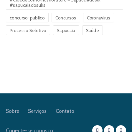
#CidadeComOlhosnoFuturo #Sapucaiadosul
#sapucaiadosulrs
concurso-publico
Concursos
Coronavirus
Processo Seletivo
Sapucaia
Saúde
Sobre
Serviços
Contato
Conecte-se conosco: