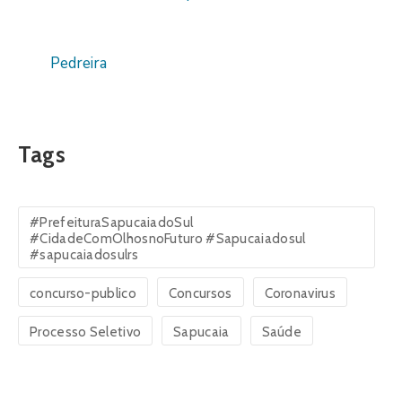
Pedreira
Tags
#PrefeituraSapucaiadoSul
#CidadeComOlhosnoFuturo #Sapucaiadosul
#sapucaiadosulrs
concurso-publico
Concursos
Coronavirus
Processo Seletivo
Sapucaia
Saúde