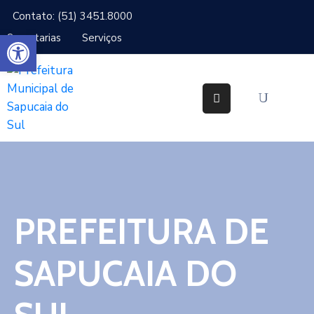
Contato: (51) 3451.8000
Abrir a barra de ferramentas
Secretarias
Serviços
Cidade
Gabinetes
Secretarias
Cidadão
Serviços
PREFEITURA DE
IPTU
Notícias
SAPUCAIA DO
Ouvidoria