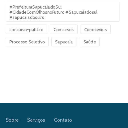
#PrefeituraSapucaiadoSul
#CidadeComOlhosnoFuturo #Sapucaiadosul
#sapucaiadosulrs
concurso-publico
Concursos
Coronavirus
Processo Seletivo
Sapucaia
Saúde
Sobre
Serviços
Contato