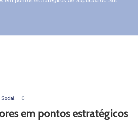
es em pontos estratégicos de Sapucaia do Sul
 Social
0
dores em pontos estratégicos