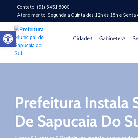
Contato: (51) 3451.8000
Atendimento: Segunda a Quinta das 12h às 18h e Sexta d
Abrir a barra de ferramentas
Cidade
Gabinetes
Se
Prefeitura Instala
De Sapucaia Do S