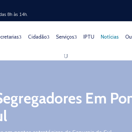
as 8h às 14h.
cretarias
Cidadão
Serviços
IPTU
Notícias
Ou
 Segregadores Em Pon
ul