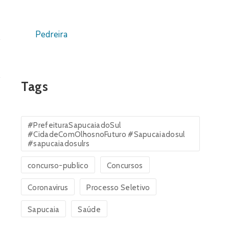
Pedreira
Tags
#PrefeituraSapucaiadoSul
#CidadeComOlhosnoFuturo #Sapucaiadosul
#sapucaiadosulrs
concurso-publico
Concursos
Coronavirus
Processo Seletivo
Sapucaia
Saúde