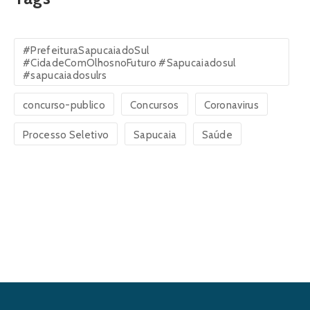
#PrefeituraSapucaiadoSul
#CidadeComOlhosnoFuturo #Sapucaiadosul
#sapucaiadosulrs
concurso-publico
Concursos
Coronavirus
Processo Seletivo
Sapucaia
Saúde