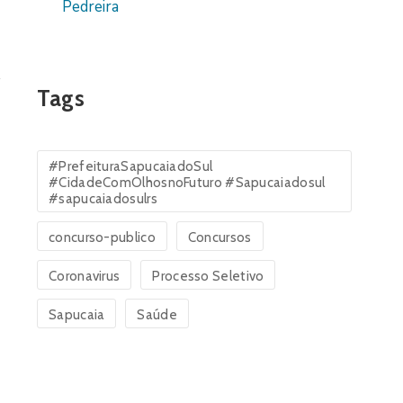
Pedreira
Tags
#PrefeituraSapucaiadoSul
#CidadeComOlhosnoFuturo #Sapucaiadosul
#sapucaiadosulrs
concurso-publico
Concursos
Coronavirus
Processo Seletivo
Sapucaia
Saúde