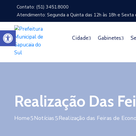
Contato: (51) 3451.8000
Atendimento: Segunda a Quinta das 12h às 18h e Sexta d
Abrir a barra de ferramentas
Cidade
Gabinetes
Se
Realização Das Fei
Home
Notícias
Realização das Feiras de Econo