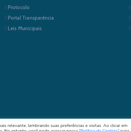
Protocolo
Portal Transparência
Leis Municipais
s relevante, lembrando suas preferências e visitas. Ao clicar em
ura Municipal de Sapucaia do Sul/RS . Todos os Direitos Res
s. No entanto, você pode acessar nossa
"Política de Cookies"
para