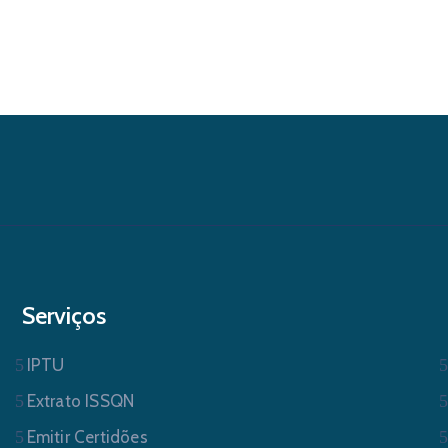
Serviços
IPTU
Extrato ISSQN
Emitir Certidões