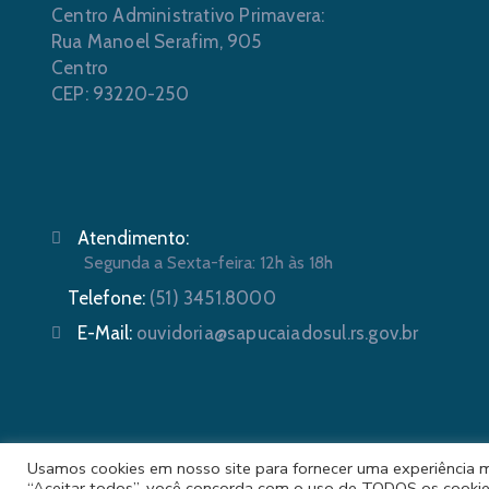
Centro Administrativo Primavera:
Rua Manoel Serafim, 905
Centro
CEP: 93220-250
Atendimento:
Segunda a Sexta-feira: 12h às 18h
Telefone:
(51) 3451.8000
E-Mail:
ouvidoria@sapucaiadosul.rs.gov.br
Usamos cookies em nosso site para fornecer uma experiência mai
Prefeit
“Aceitar todos”, você concorda com o uso de TODOS os cookie