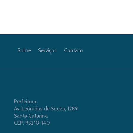
Sobre
Serviços
Contato
Prefeitura:
Av. Leônidas de Souza, 1289
Santa Catarina
CEP: 93210-140