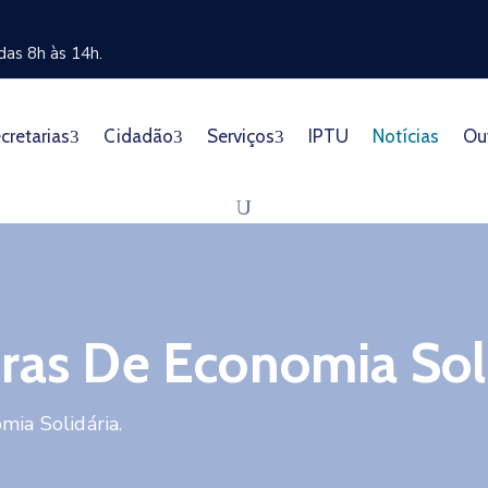
as 8h às 14h.
cretarias
Cidadão
Serviços
IPTU
Notícias
Ou
ras De Economia Soli
mia Solidária.