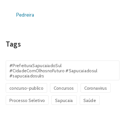
Pedreira
Tags
#PrefeituraSapucaiadoSul
#CidadeComOlhosnoFuturo #Sapucaiadosul
#sapucaiadosulrs
concurso-publico
Concursos
Coronavirus
Processo Seletivo
Sapucaia
Saúde