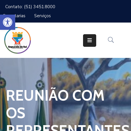
Contato: (51) 3451.8000
Abrir a barra de ferramentas
Secretarias
Serviços
Cidade
Gabinetes
Secretarias
Cidadão
Serviços
REUNIÃO COM
IPTU
Notícias
OS
Ouvidoria
REPRESENTANTES