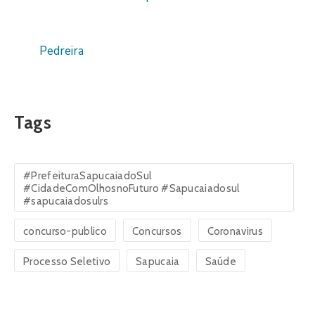
Pedreira
Tags
#PrefeituraSapucaiadoSul
#CidadeComOlhosnoFuturo #Sapucaiadosul
#sapucaiadosulrs
concurso-publico
Concursos
Coronavirus
Processo Seletivo
Sapucaia
Saúde