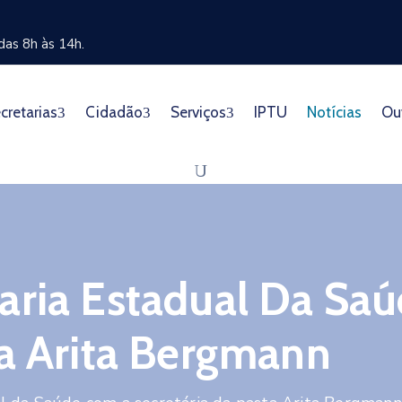
as 8h às 14h.
cretarias
Cidadão
Serviços
IPTU
Notícias
Ou
aria Estadual Da Sa
ta Arita Bergmann