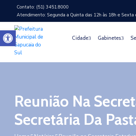
Contato: (51) 3451.8000
Atendimento: Segunda a Quinta das 12h às 18h e Sexta d
Abrir a barra de ferramentas
Cidade
Gabinetes
Se
Reunião Na Secret
Secretária Da Pas