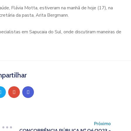
aúde, Flávia Motta, estiveram na manhã de hoje (17), na
retária da pasta, Arita Bergmann.
ecialistas em Sapucaia do Sul, onde discutiram maneiras de
partilhar
Próximo
CONCORRÊNCIA PÚBLICA Nº 06/2023 -