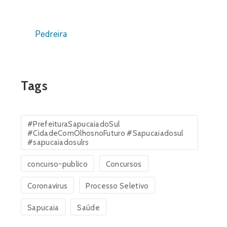
Pedreira
Tags
#PrefeituraSapucaiadoSul
#CidadeComOlhosnoFuturo #Sapucaiadosul
#sapucaiadosulrs
concurso-publico
Concursos
Coronavirus
Processo Seletivo
Sapucaia
Saúde