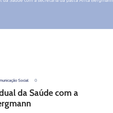
l da Saúde com a secretária da pasta Arita Bergmann
municação Social
0
adual da Saúde com a
Bergmann