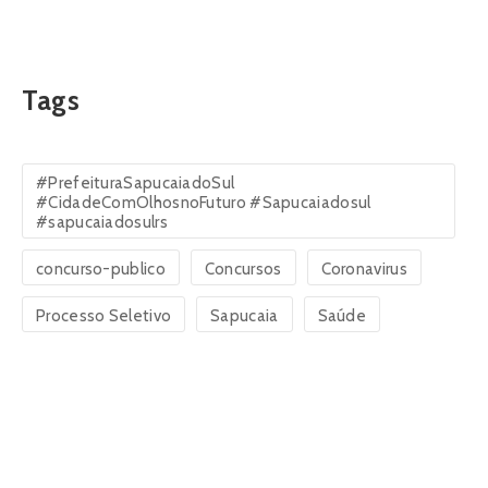
Tags
#PrefeituraSapucaiadoSul
#CidadeComOlhosnoFuturo #Sapucaiadosul
#sapucaiadosulrs
concurso-publico
Concursos
Coronavirus
Processo Seletivo
Sapucaia
Saúde