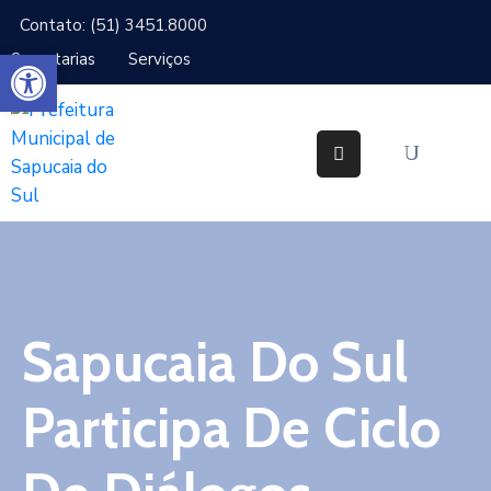
Contato: (51) 3451.8000
Abrir a barra de ferramentas
Secretarias
Serviços
Cidade
Gabinetes
Secretarias
Cidadão
Serviços
Sapucaia Do Sul
IPTU
Notícias
Participa De Ciclo
Ouvidoria