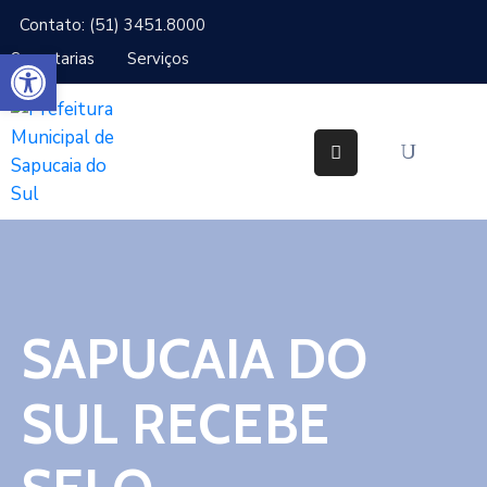
Contato: (51) 3451.8000
Abrir a barra de ferramentas
Secretarias
Serviços
Cidade
Gabinetes
Secretarias
Cidadão
Serviços
SAPUCAIA DO
IPTU
Notícias
SUL RECEBE
Ouvidoria