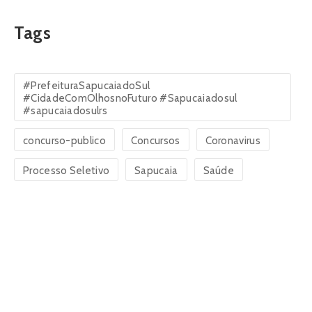
Tags
#PrefeituraSapucaiadoSul
#CidadeComOlhosnoFuturo #Sapucaiadosul
#sapucaiadosulrs
concurso-publico
Concursos
Coronavirus
Processo Seletivo
Sapucaia
Saúde