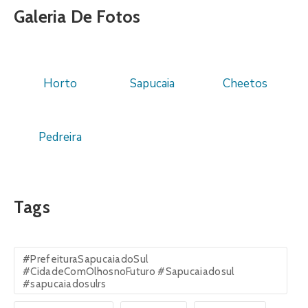
Galeria De Fotos
Horto
Sapucaia
Cheetos
Pedreira
Tags
#PrefeituraSapucaiadoSul
#CidadeComOlhosnoFuturo #Sapucaiadosul
#sapucaiadosulrs