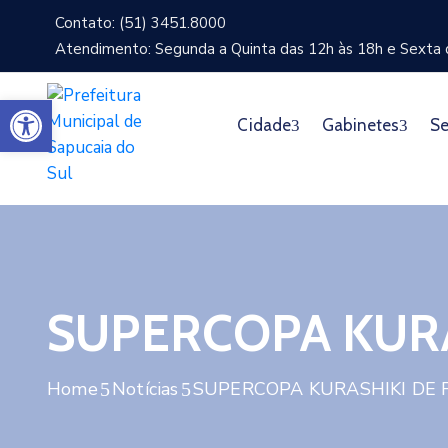
Contato: (51) 3451.8000
Atendimento: Segunda a Quinta das 12h às 18h e Sexta d
Abrir a barra de ferramentas
Cidade
Gabinetes
Se
SUPERCOPA KURA
Home
Notícias
SUPERCOPA KURASHIKI DE 