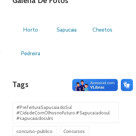
Galeria De Fotos
Horto
Sapucaia
Cheetos
Pedreira
Tags
#PrefeituraSapucaiadoSul
#CidadeComOlhosnoFuturo #Sapucaiadosul
#sapucaiadosulrs
concurso-publico
Concursos