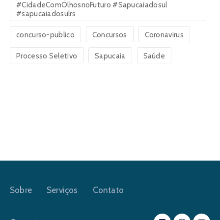
#CidadeComOlhosnoFuturo #Sapucaiadosul
#sapucaiadosulrs
concurso-publico
Concursos
Coronavirus
Processo Seletivo
Sapucaia
Saúde
Sobre
Serviços
Contato