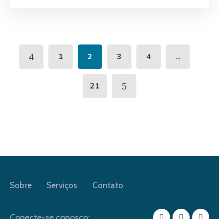
...
1
2
3
4
21
Sobre
Serviços
Contato
Conecte-se conosco: