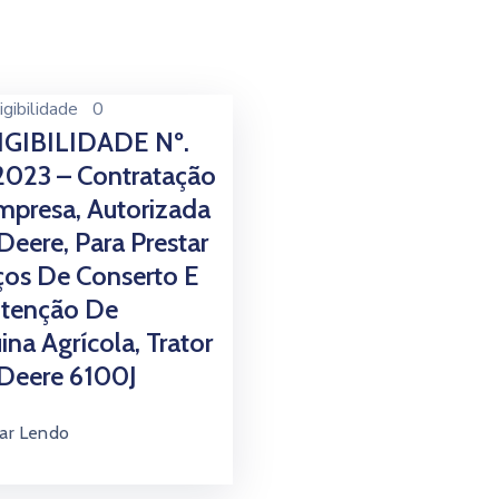
igibilidade
0
IGIBILIDADE Nº.
2023 – Contratação
presa, Autorizada
Deere, Para Prestar
ços De Conserto E
tenção De
na Agrícola, Trator
Deere 6100J
ar Lendo