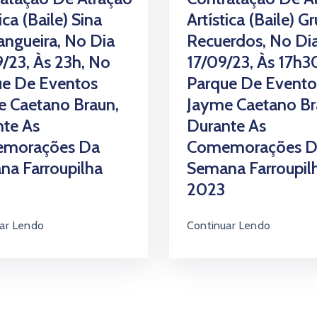
ica (baile) Sina
Artística (baile) G
ngueira, No Dia
Recuerdos, No Di
/23, Às 23h, No
17/09/23, Às 17h3
ue De Eventos
Parque De Evento
 Caetano Braun,
Jayme Caetano Br
te As
Durante As
morações Da
Comemorações D
a Farroupilha
Semana Farroupil
2023
ar Lendo
Continuar Lendo