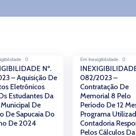
igibilidade
0
Em
Inexigibilidade
0
IGIBILIDADE Nº.
INEXIGIBILIDADE
23 – Aquisição De
082/2023 –
tos Eletrônicos
Contratação De
Os Estudantes Da
Memorial 8 Pelo
Municipal De
Período De 12 Me
no De Sapucaia Do
Programa Utilizad
Ano De 2024
Contadoria Respo
Pelos Cálculos D