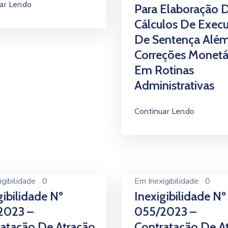
ar Lendo
Para Elaboração 
Cálculos De Exec
De Sentença Alé
Correções Monetá
Em Rotinas
Administrativas
Continuar Lendo
igibilidade
0
Em
Inexigibilidade
0
gibilidade Nº
Inexigibilidade Nº
2023 –
055/2023 –
atação De Atração
Contratação De A