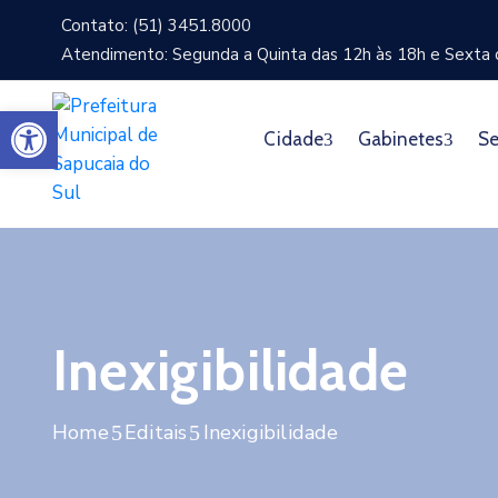
Contato: (51) 3451.8000
Atendimento: Segunda a Quinta das 12h às 18h e Sexta d
Abrir a barra de ferramentas
Cidade
Gabinetes
Se
Inexigibilidade
Home
Editais
Inexigibilidade