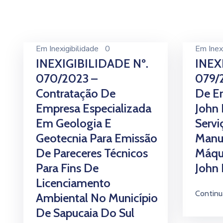
Em
Inexigibilidade
0
Em
Inex
INEXIGIBILIDADE Nº.
INEX
070/2023 –
079/
Contratação De
De Em
Empresa Especializada
John 
Em Geologia E
Servi
Geotecnia Para Emissão
Manu
De Pareceres Técnicos
Máqui
Para Fins De
John 
Licenciamento
Continu
Ambiental No Município
De Sapucaia Do Sul