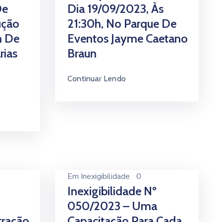
De
Dia 19/09/2023, Às
ução
21:30h, No Parque De
m De
Eventos Jayme Caetano
rias
Braun
Continuar Lendo
Em
Inexigibilidade
0
Inexigibilidade Nº
050/2023 – Uma
tração
Capacitação Para Cada