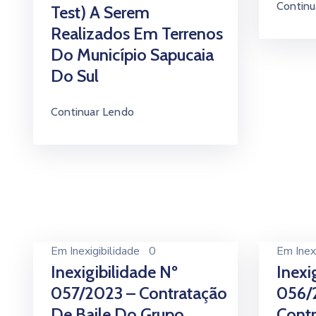
Continu
Test) A Serem
Realizados Em Terrenos
Do Município Sapucaia
Do Sul
Continuar Lendo
Em
Inexigibilidade
0
Em
Inex
Inexigibilidade Nº
Inexi
057/2023 – Contratação
056/
De Baile Do Grupo
Contr