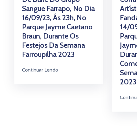
Sangue Farrapo, No Dia
Artíst
16/09/23, Ás 23h, No
Fanda
Parque Jayme Caetano
14/09
Braun, Durante Os
Parq
Festejos Da Semana
Jayme
Farroupilha 2023
Duran
Come
Continuar Lendo
Seman
2023
Continu