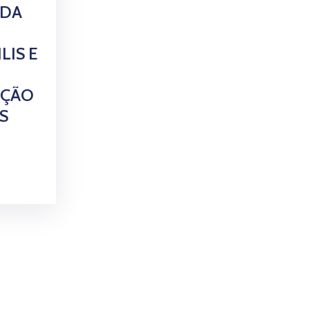
 DA
ILIS E
UÇÃO
S