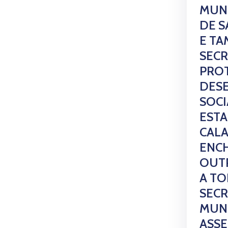
MUNI
DE S
E TA
SECR
PRO
DES
SOCI
EST
CALA
ENCH
OUT
A TO
SECR
MUNI
ASS