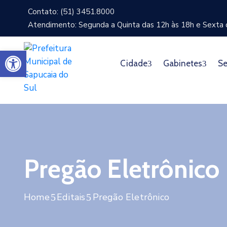
Contato: (51) 3451.8000
Atendimento: Segunda a Quinta das 12h às 18h e Sexta d
Abrir a barra de ferramentas
Cidade
Gabinetes
Se
Pregão Eletrônico
Home
Editais
Pregão Eletrônico