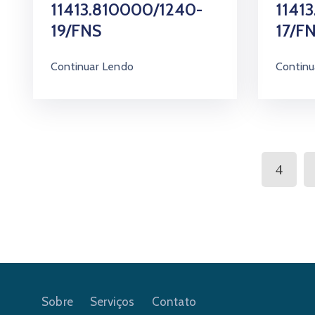
11413.810000/1240-
1141
19/FNS
17/F
Continuar Lendo
Continu
Sobre
Serviços
Contato