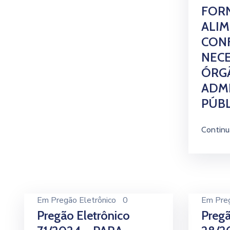
FOR
ALI
CON
NEC
ÓRG
ADM
PÚBL
Continu
Em
Pregão Eletrônico
0
Em
Pre
Pregão Eletrônico
Pregã