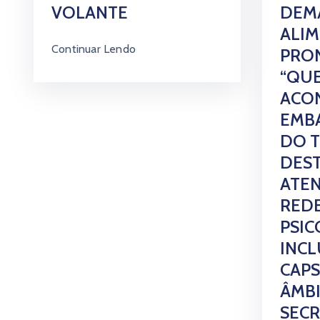
VOLANTE
DEM
ALI
Continuar Lendo
PRON
“QUE
ACO
EMB
DO T
DES
ATE
RED
PSIC
INCL
CAPS
ÂMB
SECR