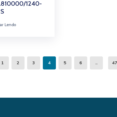
3.810000/1240-
NS
ar Lendo
...
1
2
3
4
5
6
4