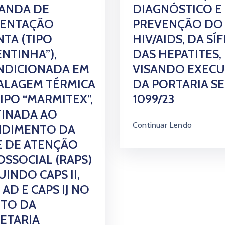
ANDA DE
DIAGNÓSTICO E
MENTAÇÃO
PREVENÇÃO DO
TA (TIPO
HIV/AIDS, DA SÍF
NTINHA”),
DAS HEPATITES,
NDICIONADA EM
VISANDO EXEC
ALAGEM TÉRMICA
DA PORTARIA SE
IPO “MARMITEX”,
1099/23
TINADA AO
Continuar Lendo
NDIMENTO DA
E DE ATENÇÃO
OSSOCIAL (RAPS)
UINDO CAPS II,
 AD E CAPS IJ NO
ITO DA
ETARIA