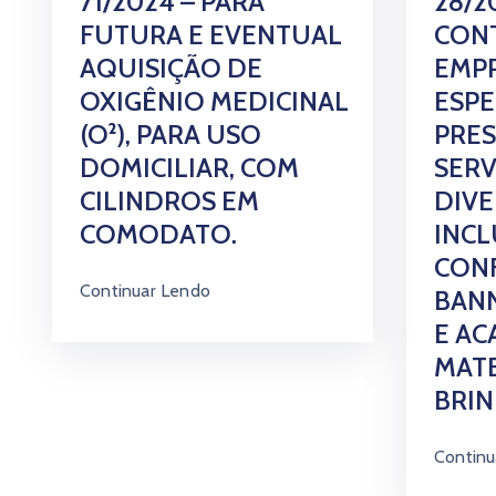
71/2024 – PARA
28/2
FUTURA E EVENTUAL
CON
AQUISIÇÃO DE
EMP
OXIGÊNIO MEDICINAL
ESPE
(O²), PARA USO
PRE
DOMICILIAR, COM
SERV
CILINDROS EM
DIVE
COMODATO.
INC
CON
Continuar Lendo
BANN
E A
MATE
BRI
Continu