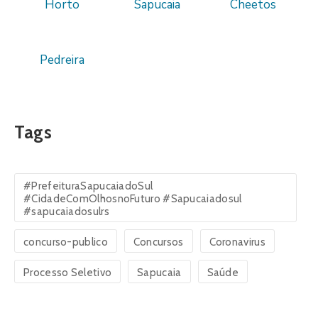
Horto
Sapucaia
Cheetos
Pedreira
Tags
#PrefeituraSapucaiadoSul
#CidadeComOlhosnoFuturo #Sapucaiadosul
#sapucaiadosulrs
concurso-publico
Concursos
Coronavirus
Processo Seletivo
Sapucaia
Saúde