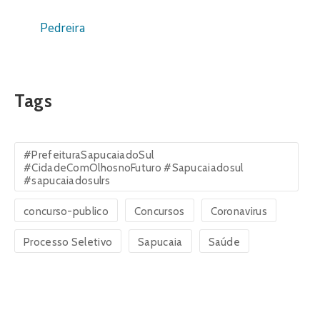
Pedreira
Tags
#PrefeituraSapucaiadoSul
#CidadeComOlhosnoFuturo #Sapucaiadosul
#sapucaiadosulrs
concurso-publico
Concursos
Coronavirus
Processo Seletivo
Sapucaia
Saúde