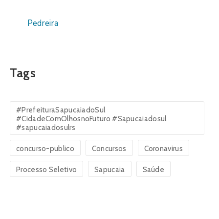
Pedreira
Tags
#PrefeituraSapucaiadoSul
#CidadeComOlhosnoFuturo #Sapucaiadosul
#sapucaiadosulrs
concurso-publico
Concursos
Coronavirus
Processo Seletivo
Sapucaia
Saúde