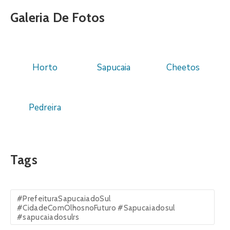
Galeria De Fotos
Horto
Sapucaia
Cheetos
Pedreira
Tags
#PrefeituraSapucaiadoSul
#CidadeComOlhosnoFuturo #Sapucaiadosul
#sapucaiadosulrs