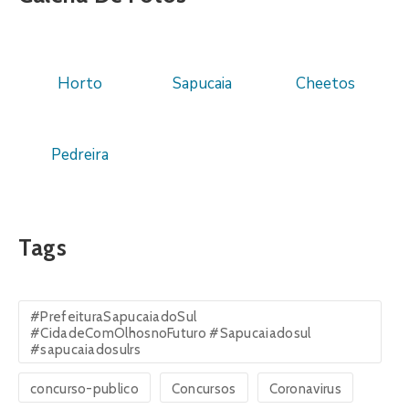
Horto
Sapucaia
Cheetos
Pedreira
Tags
#PrefeituraSapucaiadoSul
#CidadeComOlhosnoFuturo #Sapucaiadosul
#sapucaiadosulrs
concurso-publico
Concursos
Coronavirus