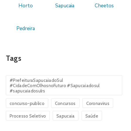
Horto
Sapucaia
Cheetos
Pedreira
Tags
#PrefeituraSapucaiadoSul
#CidadeComOlhosnoFuturo #Sapucaiadosul
#sapucaiadosulrs
concurso-publico
Concursos
Coronavirus
Processo Seletivo
Sapucaia
Saúde