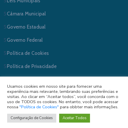
Leis Municipais
Câmara Municipal
Governo Estadual
Governo Federal
Política de Cookies
Política de Privacidade
Usamos cookies em nosso site para fornecer uma
experiência mais relevante, lembrando suas preferências e
visitas. Ao clicar em “Aceitar todos”, você concorda com o
uso de TODOS os cookies. No entanto, você pode acessar
nossa
"Política de Cookies"
para obbter mais informações.
Prefeitura Municipal de Sapucaia do Sul/RS . Todos
os Direitos Reservados.
Configuração de Cookies
Aceitar Todos