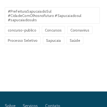
#PrefeituraSapucaiadoSul
#CidadeComOlhosnoFuturo #Sapucaiadosul
#sapucaiadosulrs
concurso-publico
Concursos
Coronavirus
Processo Seletivo
Sapucaia
Saúde
Sobre
Serviços
Contato